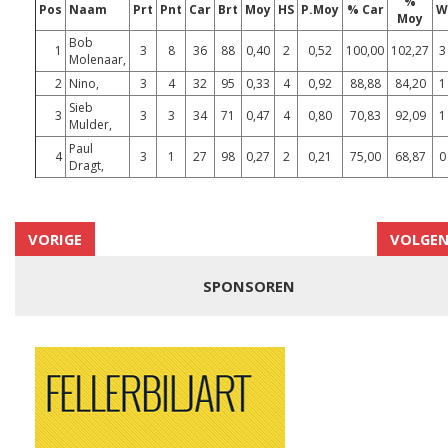
%
Pos
Naam
Prt
Pnt
Car
Brt
Moy
HS
P.Moy
% Car
W
Moy
Bob
1
3
8
36
88
0,40
2
0,52
100,00
102,27
3
Molenaar,
2
Nino,
3
4
32
95
0,33
4
0,92
88,88
84,20
1
Sieb
3
3
3
34
71
0,47
4
0,80
70,83
92,09
1
Mulder,
Paul
4
3
1
27
98
0,27
2
0,21
75,00
68,87
0
Dragt,
VORIGE
VOLGE
SPONSOREN