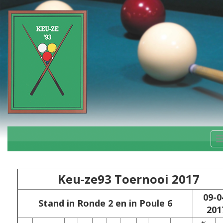
Keu-ze93 Toernooi 2017
09-0
Stand in Ronde 2 en in Poule 6
201