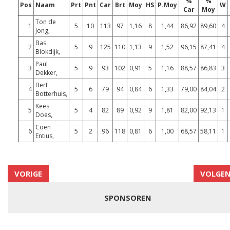
%
%
Pos
Naam
Prt
Pnt
Car
Brt
Moy
HS
P.Moy
W
Car
Moy
Ton de
1
5
10
113
97
1,16
8
1,44
86,92
89,60
4
Jong,
Bas
2
5
9
125
110
1,13
9
1,52
96,15
87,41
4
Blokdijk,
Paul
3
5
9
93
102
0,91
5
1,16
88,57
86,83
3
Dekker,
Bert
4
5
6
79
94
0,84
6
1,33
79,00
84,04
2
Botterhuis,
Kees
5
5
4
82
89
0,92
9
1,81
82,00
92,13
1
Does,
Coen
6
5
2
96
118
0,81
6
1,00
68,57
58,11
1
Entius,
VORIGE
VOLGE
SPONSOREN