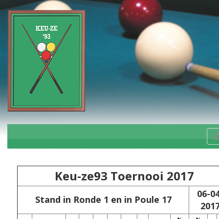
Keu-ze93 Toernooi 2017
06-04
Stand in Ronde 1 en in Poule 17
201