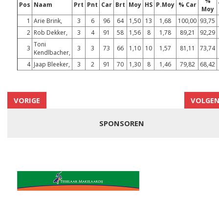
%
Pos
Naam
Prt
Pnt
Car
Brt
Moy
HS
P.Moy
% Car
Moy
1
Arie Brink,
3
6
96
64
1,50
13
1,68
100,00
93,75
2
Rob Dekker,
3
4
91
58
1,56
8
1,78
89,21
92,29
Toni
3
3
3
73
66
1,10
10
1,57
81,11
73,74
Kendlbacher,
4
Jaap Bleeker,
3
2
91
70
1,30
8
1,46
79,82
68,42
VORIGE
VOLGE
SPONSOREN