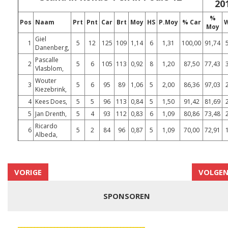
20
%
Pos
Naam
Prt
Pnt
Car
Brt
Moy
HS
P.Moy
% Car
Moy
Giel
1
5
12
125
109
1,14
6
1,31
100,00
91,74
Danenberg,
Pascalle
2
5
6
105
113
0,92
8
1,20
87,50
77,43
Vlasblom,
Wouter
3
5
6
95
89
1,06
5
2,00
86,36
97,03
Kiezebrink,
4
Kees Does,
5
5
96
113
0,84
5
1,50
91,42
81,69
5
Jan Drenth,
5
4
93
112
0,83
6
1,09
80,86
73,48
Ricardo
6
5
2
84
96
0,87
5
1,09
70,00
72,91
Albeda,
VORIGE
VOLGE
SPONSOREN