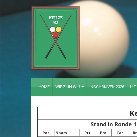
HOME
WIE ZIJN WIJ
INSCHRIJVEN 2026
UI
Ke
Stand in Ronde 1
Pos
Naam
Prt
Pnt
Car
Br