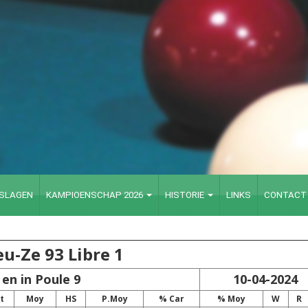
TSLAGEN
KAMPIOENSCHAP 2026
HISTORIE
LINKS
CONTACT
u-Ze 93 Libre 1
 en in Poule 9
10-04-2024
t
Moy
HS
P.Moy
% Car
% Moy
W
R