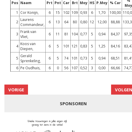
%
Pos
Naam
Prt
Pnt
Car
Brt
Moy
HS
P.Moy
% Car
Mo
1
Cor Konijn,
6
15
102
109
0,93
6
1,70
100,00
110,
Laurens
2
6
13
64
80
0,80
12
12,00
88,88
133,
Commandeur,
Frank van
3
6
11
81
104
0,77
5
0,94
84,37
97,3
Vliet,
Koos van
4
6
5
101
121
0,83
5
1,25
84,16
83,4
Diepen,
Gerald
5
6
5
74
101
0,73
5
0,94
68,51
81,4
Sprenkeling,
6
Pe Oudhuis,
6
0
56
107
0,52
3
0,00
66,66
74,7
VORIGE
VOLGE
SPONSOREN